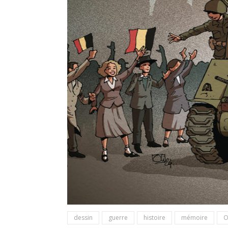
dessin
guerre
histoire
mémoire
O