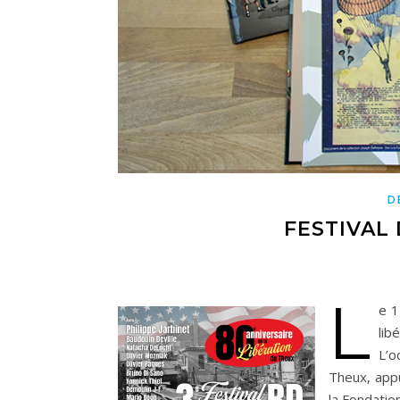
D
FESTIVAL
L
e 1
lib
L’o
Theux, app
la Fondatio