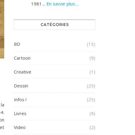
1981…
En savoir plus…
CATÉGORIES
BD
(13)
Cartoon
(9)
Creative
(1)
Dessin
(25)
Infos !
(25)
la
4.
Livres
(9)
on
Video
(2)
et