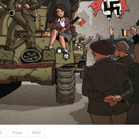
li
Theux
WW2