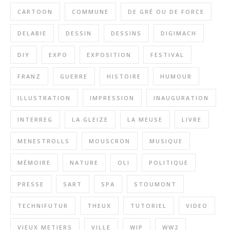
CARTOON
COMMUNE
DE GRÉ OU DE FORCE
DELABIE
DESSIN
DESSINS
DIGIMACH
DIY
EXPO
EXPOSITION
FESTIVAL
FRANZ
GUERRE
HISTOIRE
HUMOUR
ILLUSTRATION
IMPRESSION
INAUGURATION
INTERREG
LA GLEIZE
LA MEUSE
LIVRE
MENESTROLLS
MOUSCRON
MUSIQUE
MÉMOIRE
NATURE
OLI
POLITIQUE
PRESSE
SART
SPA
STOUMONT
TECHNIFUTUR
THEUX
TUTORIEL
VIDEO
VIEUX METIERS
VILLE
WIP
WW2