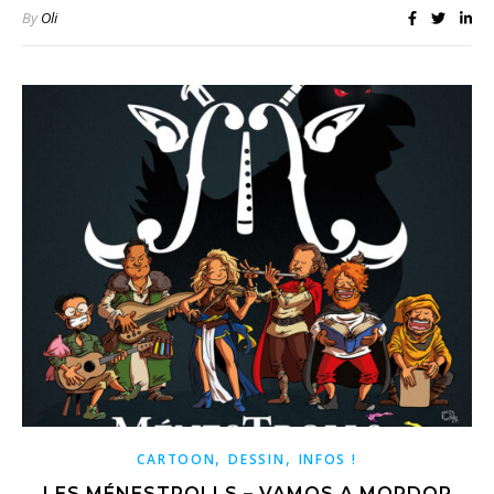
By
Oli
,
,
CARTOON
DESSIN
INFOS !
LES MÉNESTROLLS – VAMOS A MORDOR