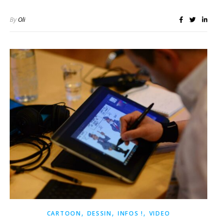
By
Oli
,
,
,
CARTOON
DESSIN
INFOS !
VIDEO