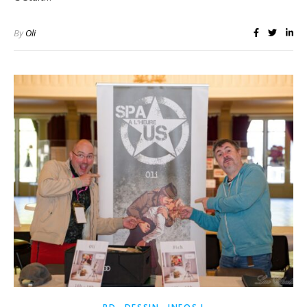
By
Oli
,
,