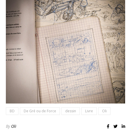
BD
De Gré ou de Force
dessin
Livre
Oli
By
Oli