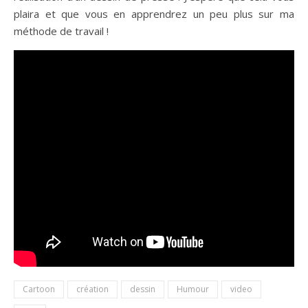
plaira et que vous en apprendrez un peu plus sur ma
méthode de travail !
Cartoon
création
dessin
Humour
video