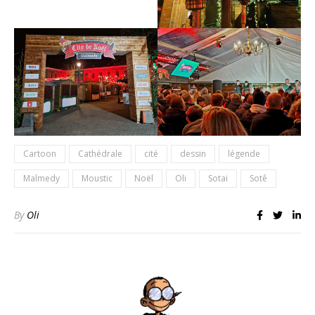
Cartoon
Cathédrale
cité
dessin
légende
Malmedy
Moustic
Noël
Oli
Sotai
Sotê
By
Oli