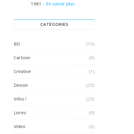
1981…
En savoir plus…
CATÉGORIES
BD
(13)
Cartoon
(9)
Creative
(1)
Dessin
(25)
Infos !
(25)
Livres
(9)
Video
(2)