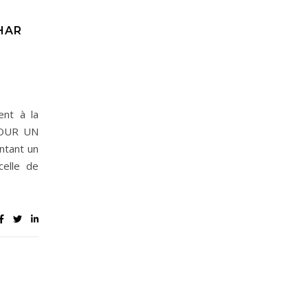
HAR
ent à la
 POUR UN
ntant un
elle de