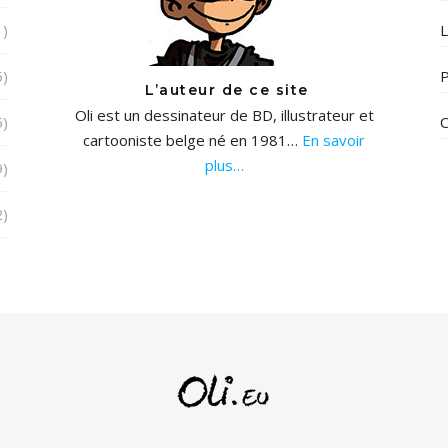
1)
L
5)
P
L’auteur de ce site
Oli est un dessinateur de BD, illustrateur et
5)
C
cartooniste belge né en 1981…
En savoir
plus…
9)
2)