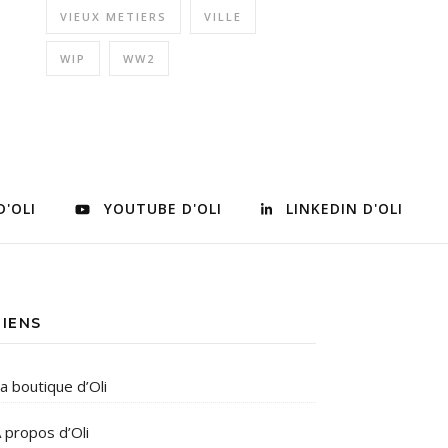
VIEUX METIERS
VILLE
WIP
WW2
D'OLI
YOUTUBE D'OLI
LINKEDIN D'OLI
LIENS
a boutique d’Oli
 propos d’Oli