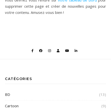
vous devriez vous rendre sur
votre tableau de bord
pour
supprimer cette page et créer de nouvelles pages pour
votre contenu. Amusez-vous bien !
CATÉGORIES
BD
(13)
Cartoon
(9)